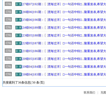
新澳
[27错07]192期：〖漂海过洋〗□一句话中特□...隆重发表,希望
新澳
[26错06]191期：〖漂海过洋〗□一句话中特□...隆重发表,希望
新澳
[25错06]190期：〖漂海过洋〗□一句话中特□...隆重发表,希望
新澳
[24错06]189期：〖漂海过洋〗□一句话中特□...隆重发表,希望
新澳
[23错05]188期：〖漂海过洋〗□一句话中特□...隆重发表,希望
新澳
[22错05]187期：〖漂海过洋〗□一句话中特□...隆重发表,希望
新澳
[21错05]186期：〖漂海过洋〗□一句话中特□...隆重发表,希望
新澳
[20错05]185期：〖漂海过洋〗□一句话中特□...隆重发表,希望
新澳
[19错04]184期：〖漂海过洋〗□一句话中特□...隆重发表,希望
新澳
[18错04]183期：〖漂海过洋〗□一句话中特□...隆重发表,希望
共搜索到了36条信息[ 50 条/页]
|
联系我们
无