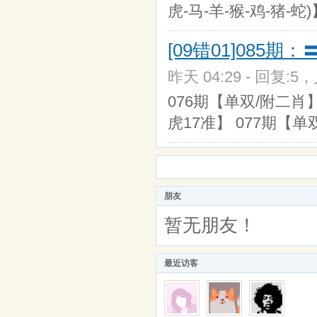
虎-马-羊-猴-鸡-猪-蛇
[09错01]085
昨天 04:29 - 回复:5，
076期【单双/附二
虎17准】 077期【
朋友
暂无朋友！
最近访客